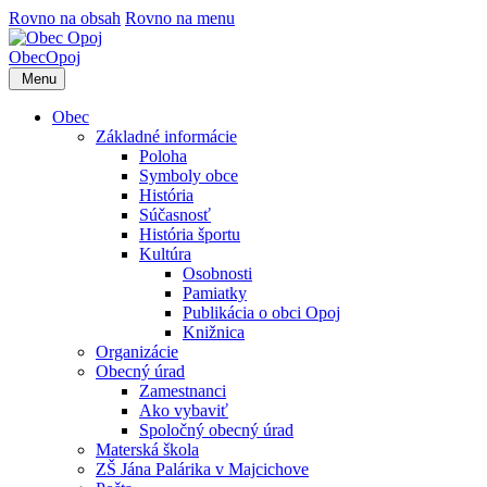
Rovno na obsah
Rovno na menu
Obec
Opoj
Menu
Obec
Základné informácie
Poloha
Symboly obce
História
Súčasnosť
História športu
Kultúra
Osobnosti
Pamiatky
Publikácia o obci Opoj
Knižnica
Organizácie
Obecný úrad
Zamestnanci
Ako vybaviť
Spoločný obecný úrad
Materská škola
ZŠ Jána Palárika v Majcichove