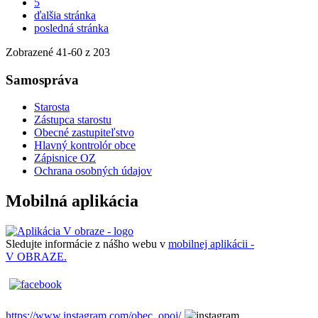
5
ďalšia stránka
posledná stránka
Zobrazené
41
-
60
z 203
Samospráva
Starosta
Zástupca starostu
Obecné zastupiteľstvo
Hlavný kontrolór obce
Zápisnice OZ
Ochrana osobných údajov
Mobilná aplikácia
Sledujte informácie z nášho webu v
mobilnej aplikácii -
V OBRAZE.
https://www.instagram.com/obec_opoj/