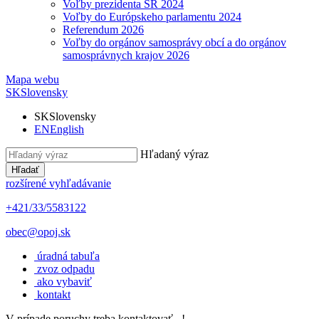
Voľby prezidenta SR 2024
Voľby do Európskeho parlamentu 2024
Referendum 2026
Voľby do orgánov samosprávy obcí a do orgánov
samosprávnych krajov 2026
Mapa webu
SK
Slovensky
SK
Slovensky
EN
English
Hľadaný výraz
Hľadať
rozšírené vyhľadávanie
+421/33/5583122
obec@opoj.sk
úradná tabuľa
zvoz odpadu
ako vybaviť
kontakt
V prípade poruchy treba kontaktovať...!