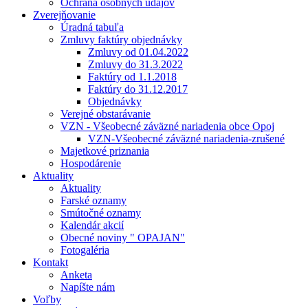
Ochrana osobných údajov
Zverejňovanie
Úradná tabuľa
Zmluvy faktúry objednávky
Zmluvy od 01.04.2022
Zmluvy do 31.3.2022
Faktúry od 1.1.2018
Faktúry do 31.12.2017
Objednávky
Verejné obstarávanie
VZN - Všeobecné záväzné nariadenia obce Opoj
VZN-Všeobecné záväzné nariadenia-zrušené
Majetkové priznania
Hospodárenie
Aktuality
Aktuality
Farské oznamy
Smútočné oznamy
Kalendár akcií
Obecné noviny " OPAJAN"
Fotogaléria
Kontakt
Anketa
Napíšte nám
Voľby