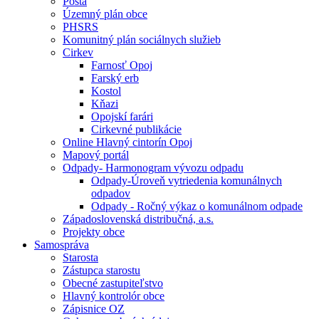
Pošta
Územný plán obce
PHSRS
Komunitný plán sociálnych služieb
Cirkev
Farnosť Opoj
Farský erb
Kostol
Kňazi
Opojskí farári
Cirkevné publikácie
Online Hlavný cintorín Opoj
Mapový portál
Odpady- Harmonogram vývozu odpadu
Odpady-Úroveň vytriedenia komunálnych
odpadov
Odpady - Ročný výkaz o komunálnom odpade
Západoslovenská distribučná, a.s.
Projekty obce
Samospráva
Starosta
Zástupca starostu
Obecné zastupiteľstvo
Hlavný kontrolór obce
Zápisnice OZ