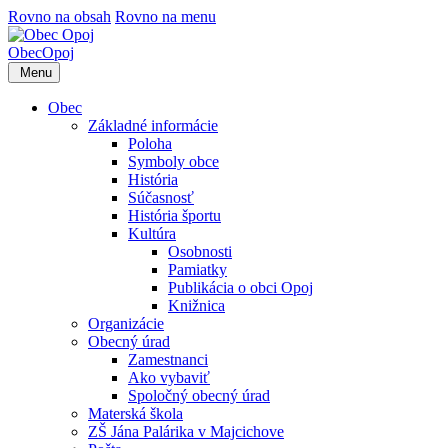
Rovno na obsah
Rovno na menu
Obec
Opoj
Menu
Obec
Základné informácie
Poloha
Symboly obce
História
Súčasnosť
História športu
Kultúra
Osobnosti
Pamiatky
Publikácia o obci Opoj
Knižnica
Organizácie
Obecný úrad
Zamestnanci
Ako vybaviť
Spoločný obecný úrad
Materská škola
ZŠ Jána Palárika v Majcichove