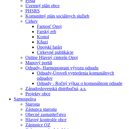
Pošta
Územný plán obce
PHSRS
Komunitný plán sociálnych služieb
Cirkev
Farnosť Opoj
Farský erb
Kostol
Kňazi
Opojskí farári
Cirkevné publikácie
Online Hlavný cintorín Opoj
Mapový portál
Odpady- Harmonogram vývozu odpadu
Odpady-Úroveň vytriedenia komunálnych
odpadov
Odpady - Ročný výkaz o komunálnom odpade
Západoslovenská distribučná, a.s.
Projekty obce
Samospráva
Starosta
Zástupca starostu
Obecné zastupiteľstvo
Hlavný kontrolór obce
Zápisnice OZ