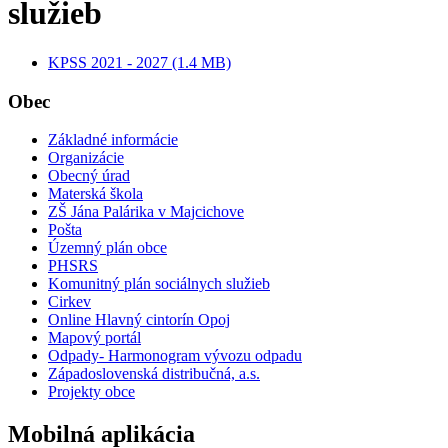
služieb
KPSS 2021 - 2027 (1.4 MB)
Obec
Základné informácie
Organizácie
Obecný úrad
Materská škola
ZŠ Jána Palárika v Majcichove
Pošta
Územný plán obce
PHSRS
Komunitný plán sociálnych služieb
Cirkev
Online Hlavný cintorín Opoj
Mapový portál
Odpady- Harmonogram vývozu odpadu
Západoslovenská distribučná, a.s.
Projekty obce
Mobilná aplikácia