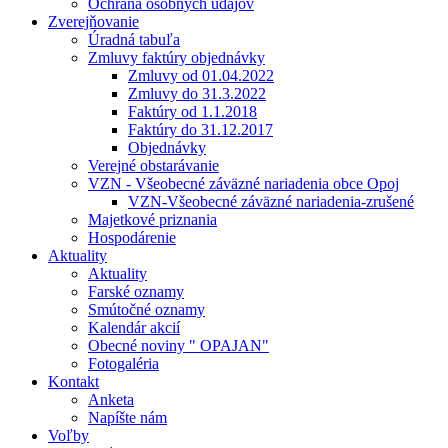
Ochrana osobných údajov
Zverejňovanie
Úradná tabuľa
Zmluvy faktúry objednávky
Zmluvy od 01.04.2022
Zmluvy do 31.3.2022
Faktúry od 1.1.2018
Faktúry do 31.12.2017
Objednávky
Verejné obstarávanie
VZN - Všeobecné záväzné nariadenia obce Opoj
VZN-Všeobecné záväzné nariadenia-zrušené
Majetkové priznania
Hospodárenie
Aktuality
Aktuality
Farské oznamy
Smútočné oznamy
Kalendár akcií
Obecné noviny " OPAJAN"
Fotogaléria
Kontakt
Anketa
Napíšte nám
Voľby