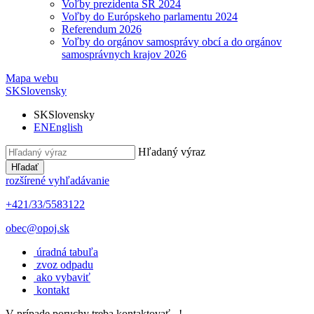
Voľby prezidenta SR 2024
Voľby do Európskeho parlamentu 2024
Referendum 2026
Voľby do orgánov samosprávy obcí a do orgánov
samosprávnych krajov 2026
Mapa webu
SK
Slovensky
SK
Slovensky
EN
English
Hľadaný výraz
Hľadať
rozšírené vyhľadávanie
+421/33/5583122
obec@opoj.sk
úradná tabuľa
zvoz odpadu
ako vybaviť
kontakt
V prípade poruchy treba kontaktovať...!