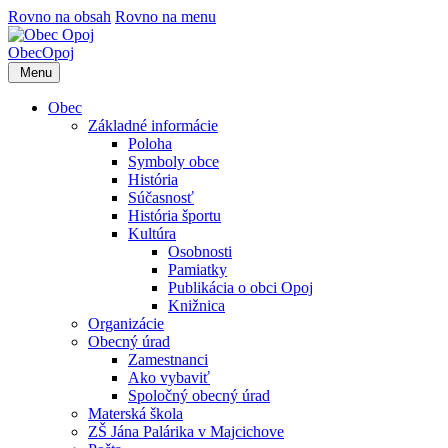
Rovno na obsah
Rovno na menu
Obec
Opoj
Menu
Obec
Základné informácie
Poloha
Symboly obce
História
Súčasnosť
História športu
Kultúra
Osobnosti
Pamiatky
Publikácia o obci Opoj
Knižnica
Organizácie
Obecný úrad
Zamestnanci
Ako vybaviť
Spoločný obecný úrad
Materská škola
ZŠ Jána Palárika v Majcichove