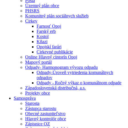
Pošta
Územný plán obce
PHSRS
Komunitný plán sociálnych služieb
Cirkev
Farnosť Opoj
Farský erb
Kostol
Kňazi
Opojskí farári
Cirkevné publikácie
Online Hlavný cintorín Opoj
Mapový portál
Odpady- Harmonogram vývozu odpadu
Odpady-Úroveň vytriedenia komunálnych
odpadov
Odpady - Ročný výkaz o komunálnom odpade
Západoslovenská distribučná, a.s.
Projekty obce
Samospráva
Starosta
Zástupca starostu
Obecné zastupiteľstvo
Hlavný kontrolór obce
Zápisnice OZ