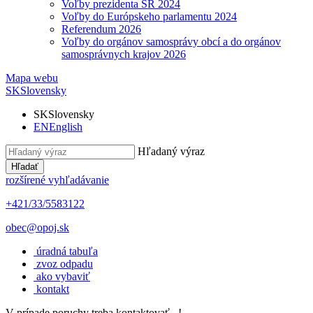
Voľby prezidenta SR 2024
Voľby do Európskeho parlamentu 2024
Referendum 2026
Voľby do orgánov samosprávy obcí a do orgánov
samosprávnych krajov 2026
Mapa webu
SK
Slovensky
SK
Slovensky
EN
English
Hľadaný výraz
Hľadať
rozšírené vyhľadávanie
+421/33/5583122
obec@opoj.sk
úradná tabuľa
zvoz odpadu
ako vybaviť
kontakt
V prípade poruchy treba kontaktovať...!