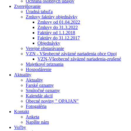
Ochrana osobných údajov
Zverejňovanie
Úradná tabuľa
Zmluvy faktúry objednávky
Zmluvy od 01.04.2022
Zmluvy do 31.3.2022
Faktúry od 1.1.2018
Faktúry do 31.12.2017
Objednávky
Verejné obstarávanie
VZN - Všeobecné záväzné nariadenia obce Opoj
VZN-Všeobecné záväzné nariadenia-zrušené
Majetkové priznania
Hospodárenie
Aktuality
Aktuality
Farské oznamy
Smútočné oznamy
Kalendár akcií
Obecné noviny " OPAJAN"
Fotogaléria
Kontakt
Anketa
Napíšte nám
Voľby