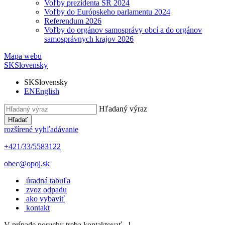
Voľby prezidenta SR 2024
Voľby do Európskeho parlamentu 2024
Referendum 2026
Voľby do orgánov samosprávy obcí a do orgánov
samosprávnych krajov 2026
Mapa webu
SK
Slovensky
SK
Slovensky
EN
English
Hľadaný výraz
Hľadať
rozšírené vyhľadávanie
+421/33/5583122
obec@opoj.sk
úradná tabuľa
zvoz odpadu
ako vybaviť
kontakt
V prípade poruchy treba kontaktovať...!