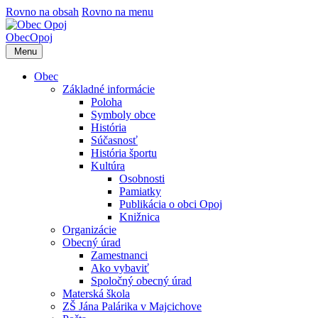
Rovno na obsah
Rovno na menu
Obec
Opoj
Menu
Obec
Základné informácie
Poloha
Symboly obce
História
Súčasnosť
História športu
Kultúra
Osobnosti
Pamiatky
Publikácia o obci Opoj
Knižnica
Organizácie
Obecný úrad
Zamestnanci
Ako vybaviť
Spoločný obecný úrad
Materská škola
ZŠ Jána Palárika v Majcichove