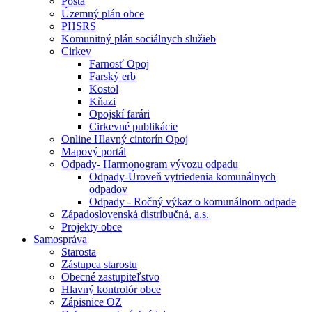
Pošta
Územný plán obce
PHSRS
Komunitný plán sociálnych služieb
Cirkev
Farnosť Opoj
Farský erb
Kostol
Kňazi
Opojskí farári
Cirkevné publikácie
Online Hlavný cintorín Opoj
Mapový portál
Odpady- Harmonogram vývozu odpadu
Odpady-Úroveň vytriedenia komunálnych
odpadov
Odpady - Ročný výkaz o komunálnom odpade
Západoslovenská distribučná, a.s.
Projekty obce
Samospráva
Starosta
Zástupca starostu
Obecné zastupiteľstvo
Hlavný kontrolór obce
Zápisnice OZ