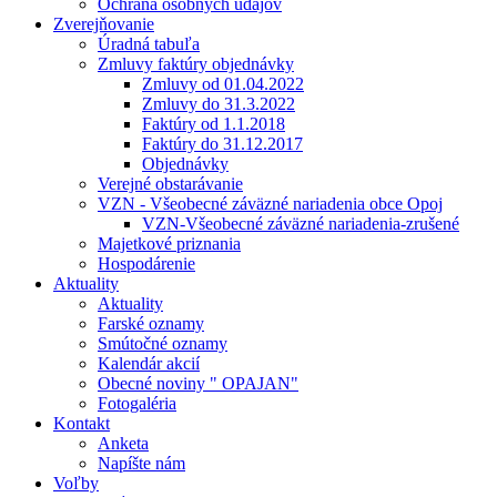
Ochrana osobných údajov
Zverejňovanie
Úradná tabuľa
Zmluvy faktúry objednávky
Zmluvy od 01.04.2022
Zmluvy do 31.3.2022
Faktúry od 1.1.2018
Faktúry do 31.12.2017
Objednávky
Verejné obstarávanie
VZN - Všeobecné záväzné nariadenia obce Opoj
VZN-Všeobecné záväzné nariadenia-zrušené
Majetkové priznania
Hospodárenie
Aktuality
Aktuality
Farské oznamy
Smútočné oznamy
Kalendár akcií
Obecné noviny " OPAJAN"
Fotogaléria
Kontakt
Anketa
Napíšte nám
Voľby