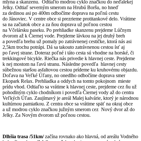
mlyna a skanzenu. Odtiaľto modrou cyklo značkou do neďalekej
Jelky. Odtiaľ severným smerom na Hrubú Boršu, no hneď
za dedinou asi po 400m odbočíme doprava na poľnú cestu
do Jánoviec. V centre obce si prezrieme protitankové delo. Vrátime
sa na začiatok obce a za ňou doprava už poľnou cestou
na Včelársku paseku. Po prehliadke skanzenu prejdeme Lúčnym
dvorom až k Čiernej vode. Prejdeme lávkou na jej druhý breh
a povedľa brehu už pomaly po zatrávnenej cestičke, ktorá nás asi
2,5km trochu potrápi. Dá sa takouto zatrávnenou cestou ísť aj
po ľavej strane. Doteraz poľné i táto cesta sú vhodne na horské, či
trekkingové bicykle. Riečka nás privedie k hlavnej ceste. Prejdeme
k nej mostom na ľavú stranu. Následne povedľa hlavnej cesty
súbežnou staršou asfaltovou cestou prídeme ku kruhovému objazdu.
Doľava na Veľké Úľany, no onedlho odbočíme doprava smer
Ekopark Relax. Prehliadka a oddych na tomto pokojnom mieste
prídu vhod. Odtiaľto sa vrátime k hlavnej ceste, prejdeme cez ňu už
pohodlným cyklo chodníkom i povedľa Čiernej vody až do centra
Veľkých Úľan. Zaujímavý je areál Malej kalvárie, ktorý je národnou
kultúrnou pamiatkou. Z centra obce sa vrátime späť na okraj obce
a už modrou cyklo značkou južným smerom cez Nový dvor až do
Jelky. Za Novým dvorom už poľnou cestou.
Dlhšia trasa /51km/
začína rovnako ako hlavná, od areálu Vodného