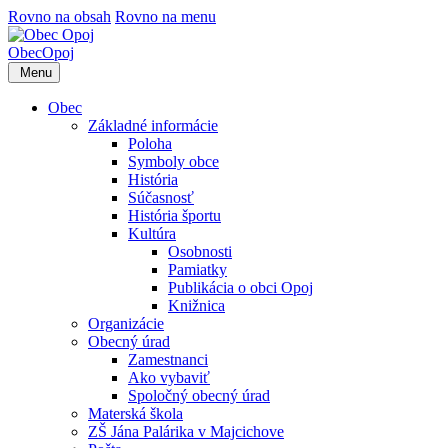
Rovno na obsah
Rovno na menu
Obec
Opoj
Menu
Obec
Základné informácie
Poloha
Symboly obce
História
Súčasnosť
História športu
Kultúra
Osobnosti
Pamiatky
Publikácia o obci Opoj
Knižnica
Organizácie
Obecný úrad
Zamestnanci
Ako vybaviť
Spoločný obecný úrad
Materská škola
ZŠ Jána Palárika v Majcichove