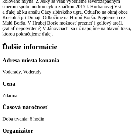
kolového mlyna. Z Jelky sa však vyberieme severozápadným
smerom spolu modrou cyklo značkou 2015 k Hurbanovej Vsi
a ďalej až ku areálu Oázy sibírského tigra. Odtiaľto na okraj obce
Kostolná pri Dunaji. Odbočíme na Hrubú Boršu. Prejdeme i cez
Malú Boršu. V Hrubej Borše možnosť prezrieť i golfový areál.
(zatiaľ nepotvrdené) V Jánovciach sa už napojíme na hlavnú trasu,
ktorou pokračujeme ďalej.
Ďalšie informácie
Adresa miesta konania
Voderady, Voderady
Cena
Zdarma
Časová náročnosť
Doba trvania: 6 hodín
Organizátor