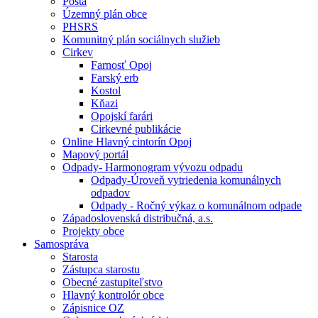
Pošta
Územný plán obce
PHSRS
Komunitný plán sociálnych služieb
Cirkev
Farnosť Opoj
Farský erb
Kostol
Kňazi
Opojskí farári
Cirkevné publikácie
Online Hlavný cintorín Opoj
Mapový portál
Odpady- Harmonogram vývozu odpadu
Odpady-Úroveň vytriedenia komunálnych
odpadov
Odpady - Ročný výkaz o komunálnom odpade
Západoslovenská distribučná, a.s.
Projekty obce
Samospráva
Starosta
Zástupca starostu
Obecné zastupiteľstvo
Hlavný kontrolór obce
Zápisnice OZ