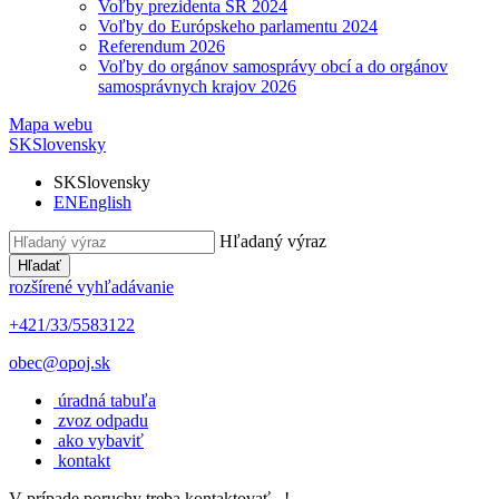
Voľby prezidenta SR 2024
Voľby do Európskeho parlamentu 2024
Referendum 2026
Voľby do orgánov samosprávy obcí a do orgánov
samosprávnych krajov 2026
Mapa webu
SK
Slovensky
SK
Slovensky
EN
English
Hľadaný výraz
Hľadať
rozšírené vyhľadávanie
+421/33/5583122
obec@opoj.sk
úradná tabuľa
zvoz odpadu
ako vybaviť
kontakt
V prípade poruchy treba kontaktovať...!