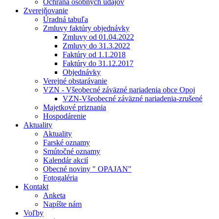
Ochrana osobných údajov
Zverejňovanie
Úradná tabuľa
Zmluvy faktúry objednávky
Zmluvy od 01.04.2022
Zmluvy do 31.3.2022
Faktúry od 1.1.2018
Faktúry do 31.12.2017
Objednávky
Verejné obstarávanie
VZN - Všeobecné záväzné nariadenia obce Opoj
VZN-Všeobecné záväzné nariadenia-zrušené
Majetkové priznania
Hospodárenie
Aktuality
Aktuality
Farské oznamy
Smútočné oznamy
Kalendár akcií
Obecné noviny " OPAJAN"
Fotogaléria
Kontakt
Anketa
Napíšte nám
Voľby