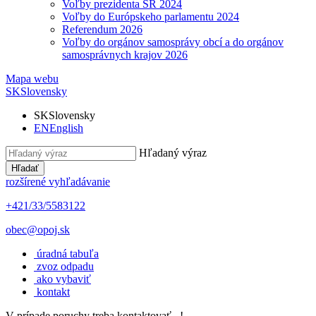
Voľby prezidenta SR 2024
Voľby do Európskeho parlamentu 2024
Referendum 2026
Voľby do orgánov samosprávy obcí a do orgánov
samosprávnych krajov 2026
Mapa webu
SK
Slovensky
SK
Slovensky
EN
English
Hľadaný výraz
Hľadať
rozšírené vyhľadávanie
+421/33/5583122
obec@opoj.sk
úradná tabuľa
zvoz odpadu
ako vybaviť
kontakt
V prípade poruchy treba kontaktovať...!