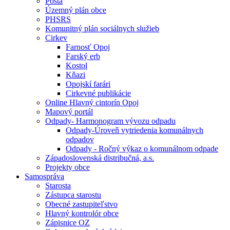
Pošta
Územný plán obce
PHSRS
Komunitný plán sociálnych služieb
Cirkev
Farnosť Opoj
Farský erb
Kostol
Kňazi
Opojskí farári
Cirkevné publikácie
Online Hlavný cintorín Opoj
Mapový portál
Odpady- Harmonogram vývozu odpadu
Odpady-Úroveň vytriedenia komunálnych
odpadov
Odpady - Ročný výkaz o komunálnom odpade
Západoslovenská distribučná, a.s.
Projekty obce
Samospráva
Starosta
Zástupca starostu
Obecné zastupiteľstvo
Hlavný kontrolór obce
Zápisnice OZ