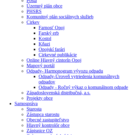
Pošta
Územný plán obce
PHSRS
Komunitný plán sociálnych služieb
Cirkev
Farnosť Opoj
Farský erb
Kostol
Kňazi
Opojskí farári
Cirkevné publikácie
Online Hlavný cintorín Opoj
Mapový portál
Odpady- Harmonogram vývozu odpadu
Odpady-Úroveň vytriedenia komunálnych
odpadov
Odpady - Ročný výkaz o komunálnom odpade
Západoslovenská distribučná, a.s.
Projekty obce
Samospráva
Starosta
Zástupca starostu
Obecné zastupiteľstvo
Hlavný kontrolór obce
Zápisnice OZ