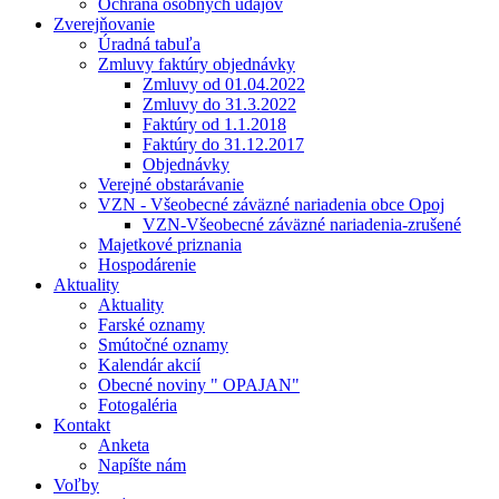
Ochrana osobných údajov
Zverejňovanie
Úradná tabuľa
Zmluvy faktúry objednávky
Zmluvy od 01.04.2022
Zmluvy do 31.3.2022
Faktúry od 1.1.2018
Faktúry do 31.12.2017
Objednávky
Verejné obstarávanie
VZN - Všeobecné záväzné nariadenia obce Opoj
VZN-Všeobecné záväzné nariadenia-zrušené
Majetkové priznania
Hospodárenie
Aktuality
Aktuality
Farské oznamy
Smútočné oznamy
Kalendár akcií
Obecné noviny " OPAJAN"
Fotogaléria
Kontakt
Anketa
Napíšte nám
Voľby