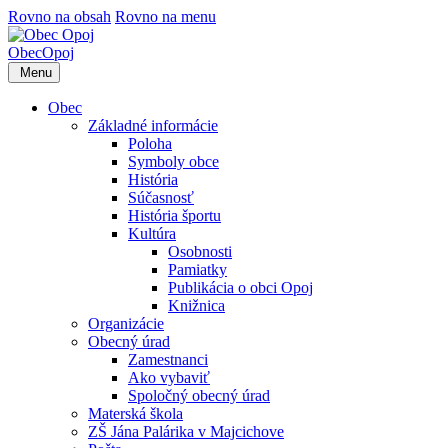
Rovno na obsah
Rovno na menu
Obec
Opoj
Menu
Obec
Základné informácie
Poloha
Symboly obce
História
Súčasnosť
História športu
Kultúra
Osobnosti
Pamiatky
Publikácia o obci Opoj
Knižnica
Organizácie
Obecný úrad
Zamestnanci
Ako vybaviť
Spoločný obecný úrad
Materská škola
ZŠ Jána Palárika v Majcichove