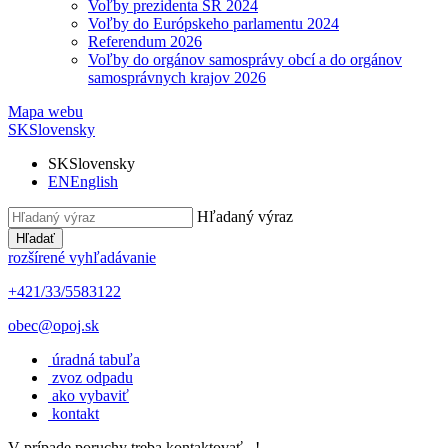
Voľby prezidenta SR 2024
Voľby do Európskeho parlamentu 2024
Referendum 2026
Voľby do orgánov samosprávy obcí a do orgánov
samosprávnych krajov 2026
Mapa webu
SK
Slovensky
SK
Slovensky
EN
English
Hľadaný výraz
Hľadať
rozšírené vyhľadávanie
+421/33/5583122
obec@opoj.sk
úradná tabuľa
zvoz odpadu
ako vybaviť
kontakt
V prípade poruchy treba kontaktovať...!