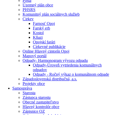
Pošta
Územný plán obce
PHSRS
Komunitný plán sociálnych služieb
Cirkev
Farnosť Opoj
Farský erb
Kostol
Kňazi
Opojskí farári
Cirkevné publikácie
Online Hlavný cintorín Opoj
Mapový portál
Odpady- Harmonogram vývozu odpadu
Odpady-Úroveň vytriedenia komunálnych
odpadov
Odpady - Ročný výkaz o komunálnom odpade
Západoslovenská distribučná, a.s.
Projekty obce
Samospráva
Starosta
Zástupca starostu
Obecné zastupiteľstvo
Hlavný kontrolór obce
Zápisnice OZ