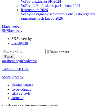
Voľby prezidenta SR 2024
Voľby do Európskeho parlamentu 2024
Referendum 2026
Voľby do orgánov samosprávy obcí a do orgánov
samosprávnych krajov 2026
Mapa webu
SK
Slovensky
SK
Slovensky
EN
English
Hľadaný výraz
Hľadať
rozšírené vyhľadávanie
+421/33/5583122
obec@opoj.sk
úradná tabuľa
zvoz odpadu
ako vybaviť
kontakt
V prípade poruchy treba kontaktovať...!