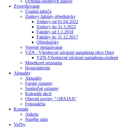
Ochrana osobných údajov
Zverejňovanie
Úradná tabuľa
Zmluvy faktúry objednávky
Zmluvy od 01.04.2022
Zmluvy do 31.3.2022
Faktúry od 1.1.2018
Faktúry do 31.12.2017
Objednávky
Verejné obstarávanie
VZN - Všeobecné záväzné nariadenia obce Opoj
VZN-Všeobecné záväzné nariadenia-zrušené
Majetkové priznania
Hospodárenie
Aktuality
Aktuality
Farské oznamy
Smútočné oznamy
Kalendár akcií
Obecné noviny " OPAJAN"
Fotogaléria
Kontakt
Anketa
Napíšte nám
Voľby