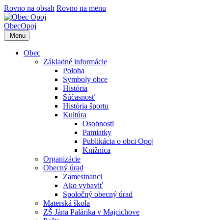
Rovno na obsah
Rovno na menu
Obec
Opoj
Menu
Obec
Základné informácie
Poloha
Symboly obce
História
Súčasnosť
História športu
Kultúra
Osobnosti
Pamiatky
Publikácia o obci Opoj
Knižnica
Organizácie
Obecný úrad
Zamestnanci
Ako vybaviť
Spoločný obecný úrad
Materská škola
ZŠ Jána Palárika v Majcichove