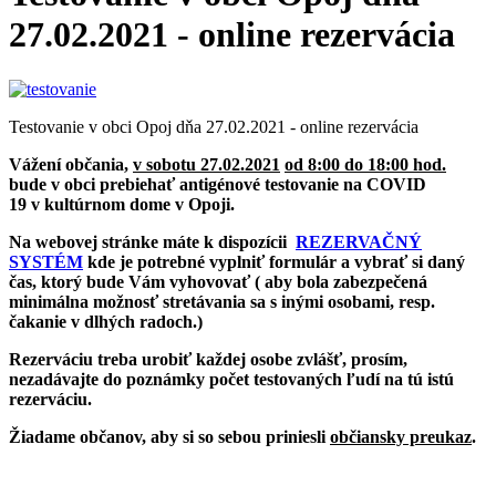
27.02.2021 - online rezervácia
Testovanie v obci Opoj dňa 27.02.2021 - online rezervácia
Vážení občania,
v sobotu 27.02.2021
od 8:00 do 18:00 hod.
bude v obci prebiehať antigénové testovanie na COVID
19 v kultúrnom dome v Opoji.
Na webovej stránke máte k dispozícii
REZERVAČNÝ
SYSTÉM
kde je potrebné vyplniť formulár a vybrať si daný
čas, ktorý bude Vám vyhovovať ( aby bola zabezpečená
minimálna možnosť stretávania sa s inými osobami, resp.
čakanie v dlhých radoch.)
Rezerváciu treba urobiť každej osobe zvlášť, prosím,
nezadávajte do poznámky počet testovaných ľudí na tú istú
rezerváciu.
Žiadame občanov, aby si so sebou priniesli
občiansky preukaz
.