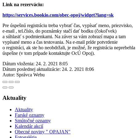
Link na rezerváciu:
https://services.bookio.com/obec-opoj/widget?lang=sk
Pre úspešnú registráciu treba vybrať čas, vypísať meno, priezvisko,
e-mail , tel.číslo, do poznámky stačí dať bodku (čokoľvek)
a súhlasiť s podmienkami. Na záver sa vám zobrazí mapa a tam
vypísané meno a čas testovania. Na e-mail príde potvrdenie
o registráci, ak ste ho neobdržali, je možné, že registrácia neprebehla
úspešne (v tom prípade kontaktujte OcÚ Opoj).
Dátum vloženia:
24. 2. 2021 8:05
Dátum poslednej aktualizácie:
24. 2. 2021 8:06
Autor:
Správca Webu
Aktuality
Aktuality
Farské oznamy
Smútočné oznamy
Kalendár akcií
Obecné noviny " OPAJAN"
Fotogaléria