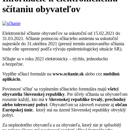
sčítaniu obyvateľov
Elektronické sčítanie obyvateľov sa uskutoční od 15.02.2021 do
31.03.2021. Sčítanie pomocou sčítacieho asistenta sa uskutoční
najneskôr do 31.októbra 2021 (presný termín asistovaného sčítania
bude ešte upresnený podľa vývoju epidemiologickej situácie SR).
Sčítajte sa v roku 2021 elektronicky – rýchlo, jednoducho
a bezpečne.
Vyplňte sčítací formulár na
www.scitanie.sk
alebo cez
mobilnú
aplikáciu
.
Povinnosť sčítať sa vyplnením sčítacieho formulára majú
všetci
obyvatelia Slovenskej republiky
. Pre účely sčítania sa obyvateľom
rozumie každý, kto má
v Slovenskej republike trvalý, prechodný
alebo tolerovaný pobyt
. Obyvateľom sa zároveň rozumie aj
občan
Európskej únie
, ktorý má na území Slovenskej republiky obvyklý
pobyt.
Za neplnoletého obyvateľa a za obyvateľa, ktorý nie je spôsobilý