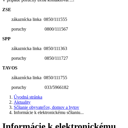
ZSE
zákaznícka linka 0850/111555
poruchy 0800/111567
SPP
zákaznicka linka 0850/111363
poruchy 0850/111727
TAVOS
zákaznícka linka 0850/111755
poruchy 033/5966182
Úvodná stránka
Aktuality
Sčítanie obyvateľov, domov a bytov
Informácie k elektronickému sčítaniu...
Informácie k elektronickému