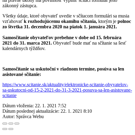
na právne úkony má povinnosť vyplniť sčítací formulár jeho
zákonný zástupca.
Všetky údaje, ktoré obyvateľ uvedie v sčítacom formulári sa musia
vzťahovať
k rozhodujúcemu okamihu sčítania,
ktorým je
polnoc
zo štvrtka 31. decembra 2020 na piatok 1. januára 2021.
Samosčítanie obyvateľov prebehne v dobe od 15. februára
2021 do 31. marca 2021.
Obyvateľ bude mať na sčítanie sa šesť
kalendárnych týždňov.
Samosčítanie sa uskutoční v riadnom termíne, posúva sa len
asistované sčítanie:
https://www.scitanie.sk/aktuality/elektronicke-scitanie-obyvatelov-
sa-uskutocni-od-15-2-2021-do-31-3-2021-posuva-sa-len-asistovane-
scitanie
Dátum vloženia:
22. 1. 2021 7:52
Dátum poslednej aktualizácie:
22. 1. 2021 8:10
Autor:
Správca Webu