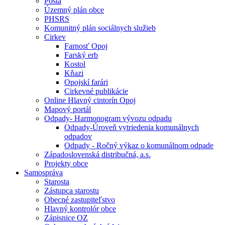
Pošta
Územný plán obce
PHSRS
Komunitný plán sociálnych služieb
Cirkev
Farnosť Opoj
Farský erb
Kostol
Kňazi
Opojskí farári
Cirkevné publikácie
Online Hlavný cintorín Opoj
Mapový portál
Odpady- Harmonogram vývozu odpadu
Odpady-Úroveň vytriedenia komunálnych
odpadov
Odpady - Ročný výkaz o komunálnom odpade
Západoslovenská distribučná, a.s.
Projekty obce
Samospráva
Starosta
Zástupca starostu
Obecné zastupiteľstvo
Hlavný kontrolór obce
Zápisnice OZ