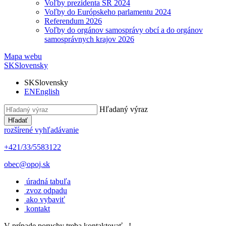
Voľby prezidenta SR 2024
Voľby do Európskeho parlamentu 2024
Referendum 2026
Voľby do orgánov samosprávy obcí a do orgánov
samosprávnych krajov 2026
Mapa webu
SK
Slovensky
SK
Slovensky
EN
English
Hľadaný výraz
Hľadať
rozšírené vyhľadávanie
+421/33/5583122
obec@opoj.sk
úradná tabuľa
zvoz odpadu
ako vybaviť
kontakt
V prípade poruchy treba kontaktovať...!