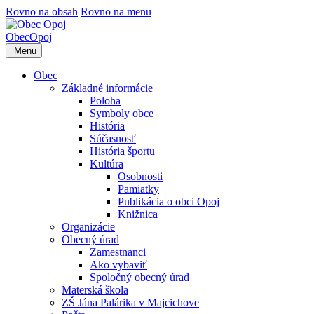
Rovno na obsah
Rovno na menu
Obec
Opoj
Menu
Obec
Základné informácie
Poloha
Symboly obce
História
Súčasnosť
História športu
Kultúra
Osobnosti
Pamiatky
Publikácia o obci Opoj
Knižnica
Organizácie
Obecný úrad
Zamestnanci
Ako vybaviť
Spoločný obecný úrad
Materská škola
ZŠ Jána Palárika v Majcichove