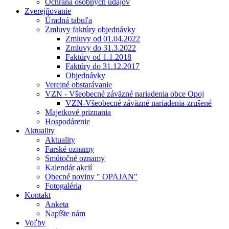
Ochrana osobných údajov
Zverejňovanie
Úradná tabuľa
Zmluvy faktúry objednávky
Zmluvy od 01.04.2022
Zmluvy do 31.3.2022
Faktúry od 1.1.2018
Faktúry do 31.12.2017
Objednávky
Verejné obstarávanie
VZN - Všeobecné záväzné nariadenia obce Opoj
VZN-Všeobecné záväzné nariadenia-zrušené
Majetkové priznania
Hospodárenie
Aktuality
Aktuality
Farské oznamy
Smútočné oznamy
Kalendár akcií
Obecné noviny " OPAJAN"
Fotogaléria
Kontakt
Anketa
Napíšte nám
Voľby