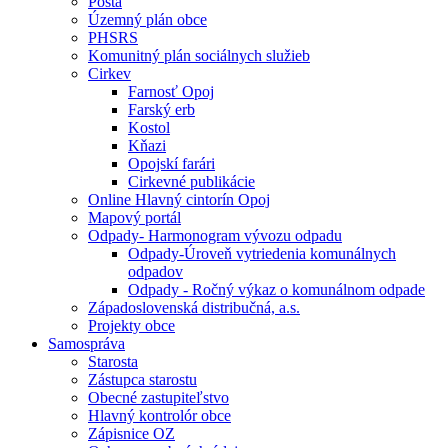
Pošta
Územný plán obce
PHSRS
Komunitný plán sociálnych služieb
Cirkev
Farnosť Opoj
Farský erb
Kostol
Kňazi
Opojskí farári
Cirkevné publikácie
Online Hlavný cintorín Opoj
Mapový portál
Odpady- Harmonogram vývozu odpadu
Odpady-Úroveň vytriedenia komunálnych
odpadov
Odpady - Ročný výkaz o komunálnom odpade
Západoslovenská distribučná, a.s.
Projekty obce
Samospráva
Starosta
Zástupca starostu
Obecné zastupiteľstvo
Hlavný kontrolór obce
Zápisnice OZ