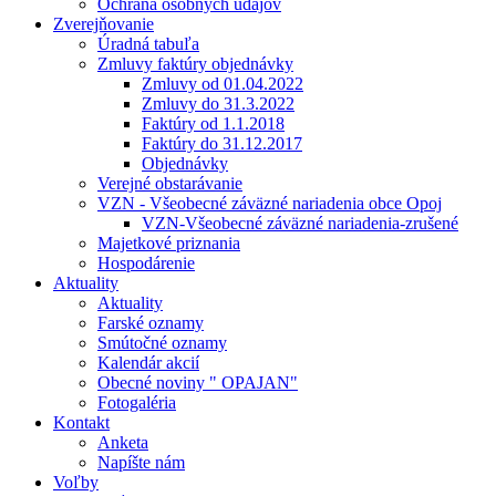
Ochrana osobných údajov
Zverejňovanie
Úradná tabuľa
Zmluvy faktúry objednávky
Zmluvy od 01.04.2022
Zmluvy do 31.3.2022
Faktúry od 1.1.2018
Faktúry do 31.12.2017
Objednávky
Verejné obstarávanie
VZN - Všeobecné záväzné nariadenia obce Opoj
VZN-Všeobecné záväzné nariadenia-zrušené
Majetkové priznania
Hospodárenie
Aktuality
Aktuality
Farské oznamy
Smútočné oznamy
Kalendár akcií
Obecné noviny " OPAJAN"
Fotogaléria
Kontakt
Anketa
Napíšte nám
Voľby