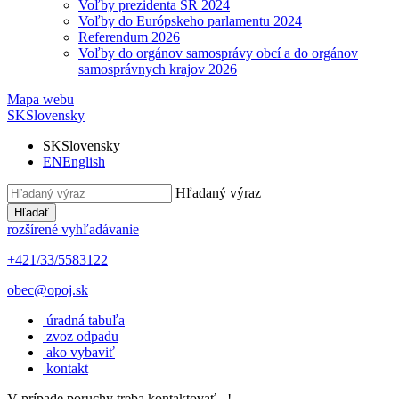
Voľby prezidenta SR 2024
Voľby do Európskeho parlamentu 2024
Referendum 2026
Voľby do orgánov samosprávy obcí a do orgánov
samosprávnych krajov 2026
Mapa webu
SK
Slovensky
SK
Slovensky
EN
English
Hľadaný výraz
Hľadať
rozšírené vyhľadávanie
+421/33/5583122
obec@opoj.sk
úradná tabuľa
zvoz odpadu
ako vybaviť
kontakt
V prípade poruchy treba kontaktovať...!