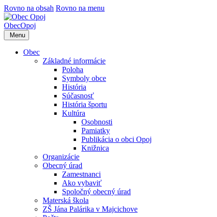
Rovno na obsah
Rovno na menu
Obec
Opoj
Menu
Obec
Základné informácie
Poloha
Symboly obce
História
Súčasnosť
História športu
Kultúra
Osobnosti
Pamiatky
Publikácia o obci Opoj
Knižnica
Organizácie
Obecný úrad
Zamestnanci
Ako vybaviť
Spoločný obecný úrad
Materská škola
ZŠ Jána Palárika v Majcichove