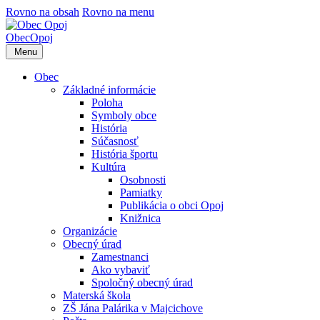
Rovno na obsah
Rovno na menu
Obec
Opoj
Menu
Obec
Základné informácie
Poloha
Symboly obce
História
Súčasnosť
História športu
Kultúra
Osobnosti
Pamiatky
Publikácia o obci Opoj
Knižnica
Organizácie
Obecný úrad
Zamestnanci
Ako vybaviť
Spoločný obecný úrad
Materská škola
ZŠ Jána Palárika v Majcichove