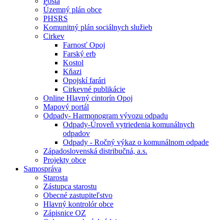
Pošta
Územný plán obce
PHSRS
Komunitný plán sociálnych služieb
Cirkev
Farnosť Opoj
Farský erb
Kostol
Kňazi
Opojskí farári
Cirkevné publikácie
Online Hlavný cintorín Opoj
Mapový portál
Odpady- Harmonogram vývozu odpadu
Odpady-Úroveň vytriedenia komunálnych
odpadov
Odpady - Ročný výkaz o komunálnom odpade
Západoslovenská distribučná, a.s.
Projekty obce
Samospráva
Starosta
Zástupca starostu
Obecné zastupiteľstvo
Hlavný kontrolór obce
Zápisnice OZ