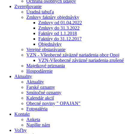
Ochrana osobných údajov
Zverejňovanie
Úradná tabuľa
Zmluvy faktúry objednávky
Zmluvy od 01.04.2022
Zmluvy do 31.3.2022
Faktúry od 1.1.2018
Faktúry do 31.12.2017
Objednávky
Verejné obstarávanie
VZN - Všeobecné záväzné nariadenia obce Opoj
VZN-Všeobecné záväzné nariadenia-zrušené
Majetkové priznania
Hospodárenie
Aktuality
Aktuality
Farské oznamy
Smútočné oznamy
Kalendár akcií
Obecné noviny " OPAJAN"
Fotogaléria
Kontakt
Anketa
Napíšte nám
Voľby