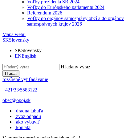
Voľby prezidenta SR 2024
Voľby do Európskeho parlamentu 2024
Referendum 2026
Voľby do orgánov samosprávy obcí a do orgánov
samosprávnych krajov 2026
Mapa webu
SK
Slovensky
SK
Slovensky
EN
English
Hľadaný výraz
Hľadať
rozšírené vyhľadávanie
+421/33/5583122
obec@opoj.sk
úradná tabuľa
zvoz odpadu
ako vybaviť
kontakt
V prípade poruchy treba kontaktovať...!