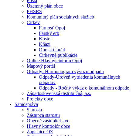
Pošta
Územný plán obce
PHSRS
Komunitný plán sociálnych služieb
Cirkev
Farnosť Opoj
Farský erb
Kostol
Kňazi
Opojskí farári
Cirkevné publikácie
Online Hlavný cintorín Opoj
Mapový portál
Odpady- Harmonogram vývozu odpadu
Odpady-Úroveň vytriedenia komunálnych
odpadov
Odpady - Ročný výkaz o komunálnom odpade
Západoslovenská distribučná, a.s.
Projekty obce
Samospráva
Starosta
Zástupca starostu
Obecné zastupiteľstvo
Hlavný kontrolór obce
Zápisnice OZ