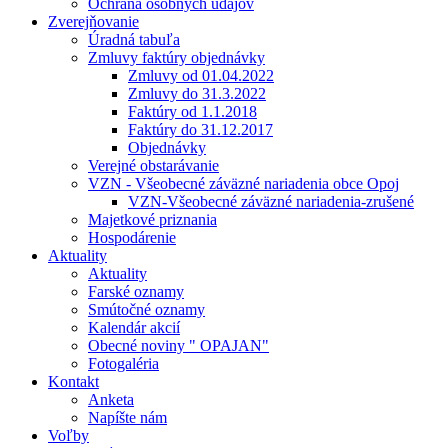
Ochrana osobných údajov
Zverejňovanie
Úradná tabuľa
Zmluvy faktúry objednávky
Zmluvy od 01.04.2022
Zmluvy do 31.3.2022
Faktúry od 1.1.2018
Faktúry do 31.12.2017
Objednávky
Verejné obstarávanie
VZN - Všeobecné záväzné nariadenia obce Opoj
VZN-Všeobecné záväzné nariadenia-zrušené
Majetkové priznania
Hospodárenie
Aktuality
Aktuality
Farské oznamy
Smútočné oznamy
Kalendár akcií
Obecné noviny " OPAJAN"
Fotogaléria
Kontakt
Anketa
Napíšte nám
Voľby