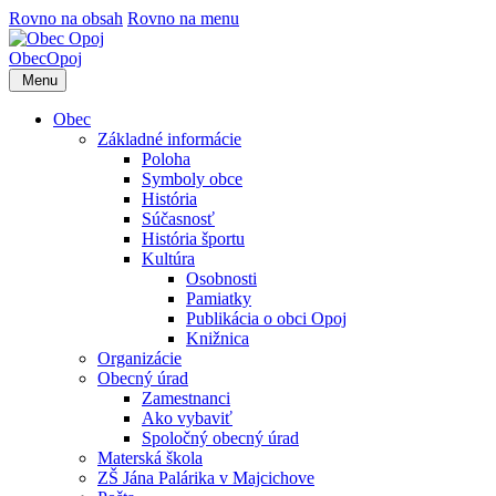
Rovno na obsah
Rovno na menu
Obec
Opoj
Menu
Obec
Základné informácie
Poloha
Symboly obce
História
Súčasnosť
História športu
Kultúra
Osobnosti
Pamiatky
Publikácia o obci Opoj
Knižnica
Organizácie
Obecný úrad
Zamestnanci
Ako vybaviť
Spoločný obecný úrad
Materská škola
ZŠ Jána Palárika v Majcichove