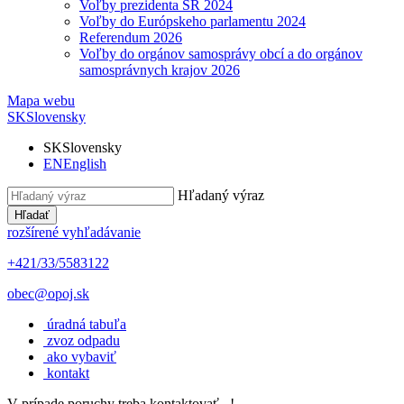
Voľby prezidenta SR 2024
Voľby do Európskeho parlamentu 2024
Referendum 2026
Voľby do orgánov samosprávy obcí a do orgánov
samosprávnych krajov 2026
Mapa webu
SK
Slovensky
SK
Slovensky
EN
English
Hľadaný výraz
Hľadať
rozšírené vyhľadávanie
+421/33/5583122
obec@opoj.sk
úradná tabuľa
zvoz odpadu
ako vybaviť
kontakt
V prípade poruchy treba kontaktovať...!