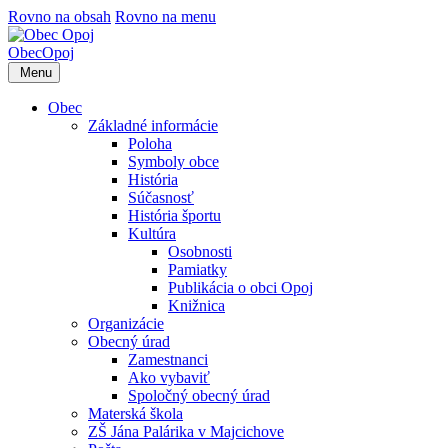
Rovno na obsah
Rovno na menu
Obec
Opoj
Menu
Obec
Základné informácie
Poloha
Symboly obce
História
Súčasnosť
História športu
Kultúra
Osobnosti
Pamiatky
Publikácia o obci Opoj
Knižnica
Organizácie
Obecný úrad
Zamestnanci
Ako vybaviť
Spoločný obecný úrad
Materská škola
ZŠ Jána Palárika v Majcichove