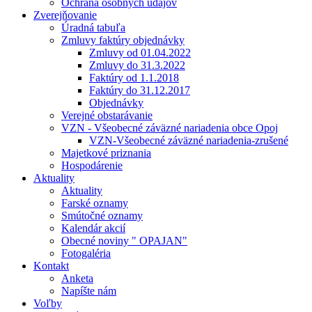
Ochrana osobných údajov
Zverejňovanie
Úradná tabuľa
Zmluvy faktúry objednávky
Zmluvy od 01.04.2022
Zmluvy do 31.3.2022
Faktúry od 1.1.2018
Faktúry do 31.12.2017
Objednávky
Verejné obstarávanie
VZN - Všeobecné záväzné nariadenia obce Opoj
VZN-Všeobecné záväzné nariadenia-zrušené
Majetkové priznania
Hospodárenie
Aktuality
Aktuality
Farské oznamy
Smútočné oznamy
Kalendár akcií
Obecné noviny " OPAJAN"
Fotogaléria
Kontakt
Anketa
Napíšte nám
Voľby