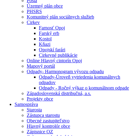
Pošta
Územný plán obce
PHSRS
Komunitný plán sociálnych služieb
Cirkev
Farnosť Opoj
Farský erb
Kostol
Kňazi
Opojskí farári
Cirkevné publikácie
Online Hlavný cintorín Opoj
Mapový portál
Odpady- Harmonogram vývozu odpadu
Odpady-Úroveň vytriedenia komunálnych
odpadov
Odpady - Ročný výkaz o komunálnom odpade
Západoslovenská distribučná, a.s.
Projekty obce
Samospráva
Starosta
Zástupca starostu
Obecné zastupiteľstvo
Hlavný kontrolór obce
Zápisnice OZ