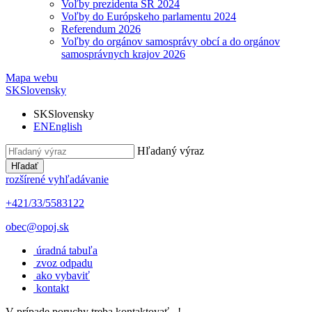
Voľby prezidenta SR 2024
Voľby do Európskeho parlamentu 2024
Referendum 2026
Voľby do orgánov samosprávy obcí a do orgánov
samosprávnych krajov 2026
Mapa webu
SK
Slovensky
SK
Slovensky
EN
English
Hľadaný výraz
Hľadať
rozšírené vyhľadávanie
+421/33/5583122
obec@opoj.sk
úradná tabuľa
zvoz odpadu
ako vybaviť
kontakt
V prípade poruchy treba kontaktovať...!