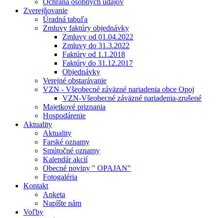
Ochrana osobných údajov
Zverejňovanie
Úradná tabuľa
Zmluvy faktúry objednávky
Zmluvy od 01.04.2022
Zmluvy do 31.3.2022
Faktúry od 1.1.2018
Faktúry do 31.12.2017
Objednávky
Verejné obstarávanie
VZN - Všeobecné záväzné nariadenia obce Opoj
VZN-Všeobecné záväzné nariadenia-zrušené
Majetkové priznania
Hospodárenie
Aktuality
Aktuality
Farské oznamy
Smútočné oznamy
Kalendár akcií
Obecné noviny " OPAJAN"
Fotogaléria
Kontakt
Anketa
Napíšte nám
Voľby