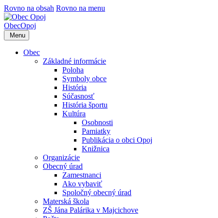
Rovno na obsah
Rovno na menu
Obec
Opoj
Menu
Obec
Základné informácie
Poloha
Symboly obce
História
Súčasnosť
História športu
Kultúra
Osobnosti
Pamiatky
Publikácia o obci Opoj
Knižnica
Organizácie
Obecný úrad
Zamestnanci
Ako vybaviť
Spoločný obecný úrad
Materská škola
ZŠ Jána Palárika v Majcichove