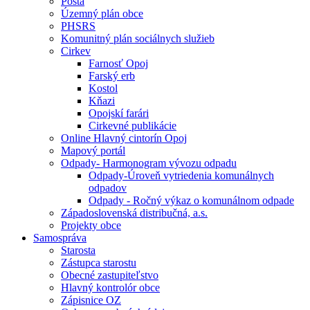
Pošta
Územný plán obce
PHSRS
Komunitný plán sociálnych služieb
Cirkev
Farnosť Opoj
Farský erb
Kostol
Kňazi
Opojskí farári
Cirkevné publikácie
Online Hlavný cintorín Opoj
Mapový portál
Odpady- Harmonogram vývozu odpadu
Odpady-Úroveň vytriedenia komunálnych
odpadov
Odpady - Ročný výkaz o komunálnom odpade
Západoslovenská distribučná, a.s.
Projekty obce
Samospráva
Starosta
Zástupca starostu
Obecné zastupiteľstvo
Hlavný kontrolór obce
Zápisnice OZ