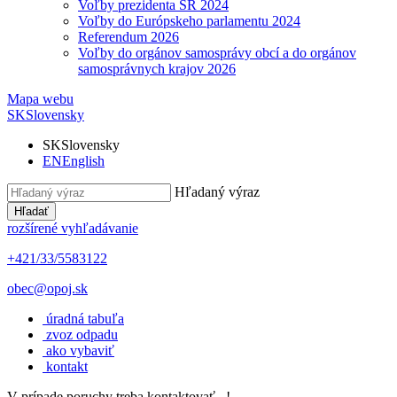
Voľby prezidenta SR 2024
Voľby do Európskeho parlamentu 2024
Referendum 2026
Voľby do orgánov samosprávy obcí a do orgánov
samosprávnych krajov 2026
Mapa webu
SK
Slovensky
SK
Slovensky
EN
English
Hľadaný výraz
Hľadať
rozšírené vyhľadávanie
+421/33/5583122
obec@opoj.sk
úradná tabuľa
zvoz odpadu
ako vybaviť
kontakt
V prípade poruchy treba kontaktovať...!